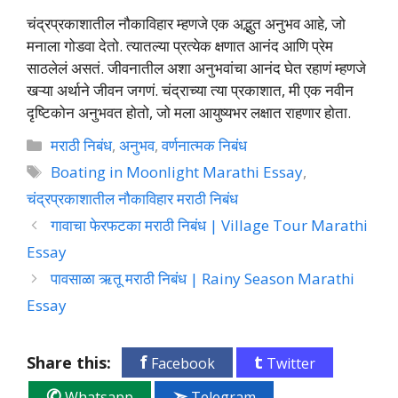
चंद्रप्रकाशातील नौकाविहार म्हणजे एक अद्भुत अनुभव आहे, जो
मनाला गोडवा देतो. त्यातल्या प्रत्येक क्षणात आनंद आणि प्रेम
साठलेलं असतं. जीवनातील अशा अनुभवांचा आनंद घेत रहाणं म्हणजे
खऱ्या अर्थाने जीवन जगणं. चंद्राच्या त्या प्रकाशात, मी एक नवीन
दृष्टिकोन अनुभवत होतो, जो मला आयुष्यभर लक्षात राहणार होता.
Categories
मराठी निबंध
,
अनुभव
,
वर्णनात्मक निबंध
Tags
Boating in Moonlight Marathi Essay
,
चंद्रप्रकाशातील नौकाविहार मराठी निबंध
गावाचा फेरफटका मराठी निबंध | Village Tour Marathi
Essay
पावसाळा ऋतू मराठी निबंध | Rainy Season Marathi
Essay
f
t
Share this:
Facebook
Twitter
✆
➣
Whatsapp
Telegram