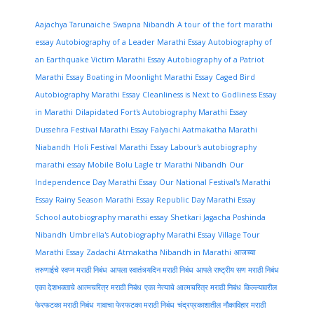
Aajachya Tarunaiche Swapna Nibandh
A tour of the fort marathi
essay
Autobiography of a Leader Marathi Essay
Autobiography of
an Earthquake Victim Marathi Essay
Autobiography of a Patriot
Marathi Essay
Boating in Moonlight Marathi Essay
Caged Bird
Autobiography Marathi Essay
Cleanliness is Next to Godliness Essay
in Marathi
Dilapidated Fort's Autobiography Marathi Essay
Dussehra Festival Marathi Essay
Falyachi Aatmakatha Marathi
Niabandh
Holi Festival Marathi Essay
Labour's autobiography
marathi essay
Mobile Bolu Lagle tr Marathi Nibandh
Our
Independence Day Marathi Essay
Our National Festival's Marathi
Essay
Rainy Season Marathi Essay
Republic Day Marathi Essay
School autobiography marathi essay
Shetkari Jagacha Poshinda
Nibandh
Umbrella's Autobiography Marathi Essay
Village Tour
Marathi Essay
Zadachi Atmakatha Nibandh in Marathi
आजच्या
तरुणाईचे स्वप्न मराठी निबंध
आपला स्वातंत्र्यदिन मराठी निबंध
आपले राष्ट्रीय सण मराठी निबंध
एका देशभक्ताचे आत्मचरित्र मराठी निबंध
एका नेत्याचे आत्मचरित्र मराठी निबंध
किल्ल्यावरील
फेरफटका मराठी निबंध
गावाचा फेरफटका मराठी निबंध
चंद्रप्रकाशातील नौकाविहार मराठी