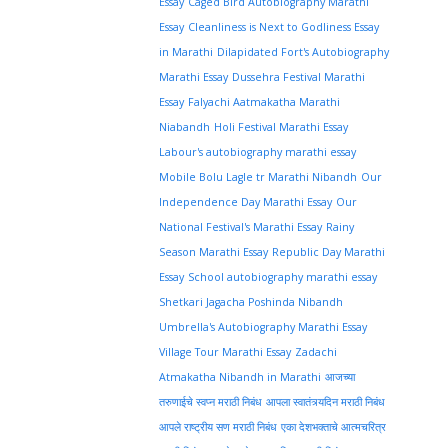
Essay
Caged Bird Autobiography Marathi
Essay
Cleanliness is Next to Godliness Essay
in Marathi
Dilapidated Fort's Autobiography
Marathi Essay
Dussehra Festival Marathi
Essay
Falyachi Aatmakatha Marathi
Niabandh
Holi Festival Marathi Essay
Labour's autobiography marathi essay
Mobile Bolu Lagle tr Marathi Nibandh
Our
Independence Day Marathi Essay
Our
National Festival's Marathi Essay
Rainy
Season Marathi Essay
Republic Day Marathi
Essay
School autobiography marathi essay
Shetkari Jagacha Poshinda Nibandh
Umbrella's Autobiography Marathi Essay
Village Tour Marathi Essay
Zadachi
Atmakatha Nibandh in Marathi
आजच्या
तरुणाईचे स्वप्न मराठी निबंध
आपला स्वातंत्र्यदिन मराठी निबंध
आपले राष्ट्रीय सण मराठी निबंध
एका देशभक्ताचे आत्मचरित्र