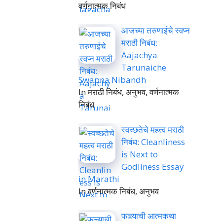
वर्णनात्मक निबंध
आजच्या तरुणाईचे स्वप्न
मराठी निबंध:
Aajachya
Tarunaiche
Swapna Nibandh
In मराठी निबंध, अनुभव, वर्णनात्मक
निबंध
स्वच्छतेचे महत्व मराठी
निबंध: Cleanliness
is Next to
Godliness Essay
in Marathi
In वर्णनात्मक निबंध, अनुभव
फळ्याची आत्मकथा