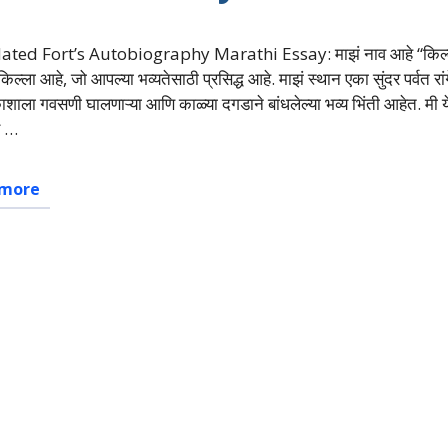
ated Fort’s Autobiography Marathi Essay: माझं नाव आहे “किल्ल
िल्ला आहे, जो आपल्या भव्यतेसाठी प्रसिद्ध आहे. माझं स्थान एका सुंदर पर्वत रां
ाला गवसणी घालणाऱ्या आणि काळ्या दगडाने बांधलेल्या भव्य भिंती आहेत. मी य
र …
 more