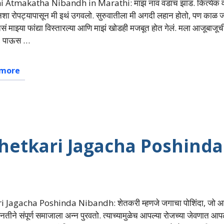
Atmakatha Nibandh in Marathi: माझं नाव वडाचं झाड. कित्येक वर्षां
शा रोपट्यापासून मी इथं उगवलो. सुरुवातीला मी अगदी लहान होतो, पण का
ं माझ्या फांद्या विस्तारल्या आणि माझं खोडही मजबूत होत गेलं. मला आजूबाजूच
णे, पाऊस …
 more
ंध: Shetkari Jagacha Poshinda
i Jagacha Poshinda Nibandh: शेतकरी म्हणजे जगाचा पोशिंदा, जो आ
ीने संपूर्ण समाजाला अन्न पुरवतो. त्याच्यामुळेच आपल्या रोजच्या जेवणात आप