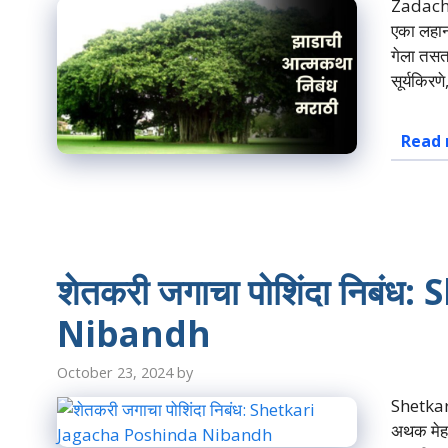
Zadachi 
एका लहान
गेला तसतस
सूर्यकिर
Read
शेतकरी जगाचा पोशिंदा निब
Nibandh
October 23, 2024
by
Shetkar
अथक मेहनत