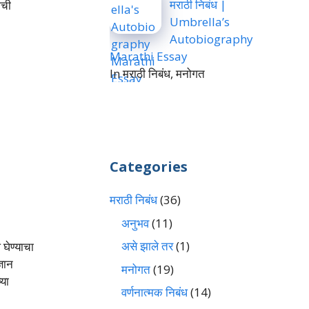
मराठी निबंध |
ाची
Umbrella’s
Autobiography
Marathi Essay
In मराठी निबंध, मनोगत
Categories
मराठी निबंध
(36)
अनुभव
(11)
असे झाले तर
(1)
ेण्याचा
ञान
मनोगत
(19)
्या
वर्णनात्मक निबंध
(14)