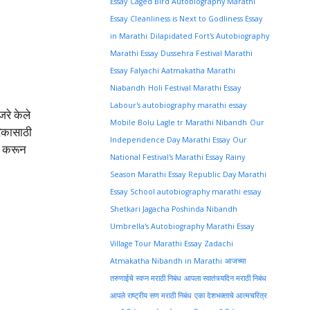
Essay
Caged Bird Autobiography Marathi
Essay
Cleanliness is Next to Godliness Essay
in Marathi
Dilapidated Fort's Autobiography
Marathi Essay
Dussehra Festival Marathi
Essay
Falyachi Aatmakatha Marathi
Niabandh
Holi Festival Marathi Essay
Labour's autobiography marathi essay
रे केले
Mobile Bolu Lagle tr Marathi Nibandh
Our
रिकासाठी
Independence Day Marathi Essay
Our
ण करून
National Festival's Marathi Essay
Rainy
Season Marathi Essay
Republic Day Marathi
Essay
School autobiography marathi essay
Shetkari Jagacha Poshinda Nibandh
Umbrella's Autobiography Marathi Essay
Village Tour Marathi Essay
Zadachi
Atmakatha Nibandh in Marathi
आजच्या
तरुणाईचे स्वप्न मराठी निबंध
आपला स्वातंत्र्यदिन मराठी निबंध
आपले राष्ट्रीय सण मराठी निबंध
एका देशभक्ताचे आत्मचरित्र