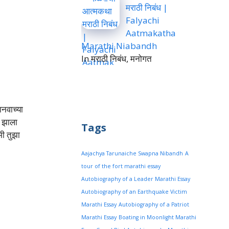
मराठी निबंध |
Falyachi
Aatmakatha
Marathi Niabandh
In मराठी निबंध, मनोगत
नवाच्या
च झाला
Tags
ी तुझा
Aajachya Tarunaiche Swapna Nibandh
A
tour of the fort marathi essay
Autobiography of a Leader Marathi Essay
Autobiography of an Earthquake Victim
Marathi Essay
Autobiography of a Patriot
Marathi Essay
Boating in Moonlight Marathi