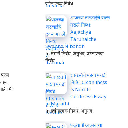
वर्णनात्मक निबंध
आजच्या तरुणाईचे स्वप्न
मराठी निबंध:
Aajachya
Tarunaiche
Swapna Nibandh
In मराठी निबंध, अनुभव, वर्णनात्मक
निबंध
ा फळा
स्वच्छतेचे महत्व मराठी
माझ्या
निबंध: Cleanliness
ाही; मी
is Next to
Godliness Essay
in Marathi
In वर्णनात्मक निबंध, अनुभव
फळ्याची आत्मकथा