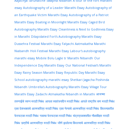
Aajachya Tarunaiche Swapna Nibandh
A tour of the fort marathi
essay
Autobiography of a Leader Marathi Essay
Autobiography of
an Earthquake Victim Marathi Essay
Autobiography of a Patriot
Marathi Essay
Boating in Moonlight Marathi Essay
Caged Bird
Autobiography Marathi Essay
Cleanliness is Next to Godliness Essay
in Marathi
Dilapidated Fort's Autobiography Marathi Essay
Dussehra Festival Marathi Essay
Falyachi Aatmakatha Marathi
Niabandh
Holi Festival Marathi Essay
Labour's autobiography
marathi essay
Mobile Bolu Lagle tr Marathi Nibandh
Our
Independence Day Marathi Essay
Our National Festival's Marathi
Essay
Rainy Season Marathi Essay
Republic Day Marathi Essay
School autobiography marathi essay
Shetkari Jagacha Poshinda
Nibandh
Umbrella's Autobiography Marathi Essay
Village Tour
Marathi Essay
Zadachi Atmakatha Nibandh in Marathi
आजच्या
तरुणाईचे स्वप्न मराठी निबंध
आपला स्वातंत्र्यदिन मराठी निबंध
आपले राष्ट्रीय सण मराठी निबंध
एका देशभक्ताचे आत्मचरित्र मराठी निबंध
एका नेत्याचे आत्मचरित्र मराठी निबंध
किल्ल्यावरील
फेरफटका मराठी निबंध
गावाचा फेरफटका मराठी निबंध
चंद्रप्रकाशातील नौकाविहार मराठी
निबंध
छत्रीचे आत्मचरित्र मराठी निबंध
जीर्ण झालेल्या किल्ल्याचे आत्मचरित्र मराठी निबंध